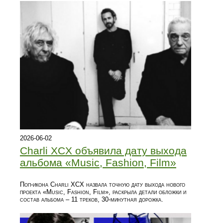
2026-06-02
Charli XCX объявила дату выхода
альбома «Music, Fashion, Film»
Поп-икона Charli XCX назвала точную дату выхода нового
проекта «Music, Fashion, Film», раскрыла детали обложки и
состав альбома – 11 треков, 30‑минутная дорожка.