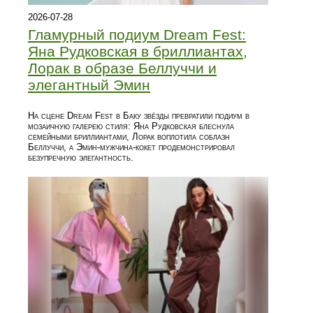
2026-07-28
Гламурный подиум Dream Fest:
Яна Рудковская в бриллиантах,
Лорак в образе Беллуччи и
элегантный Эмин
На сцене Dream Fest в Баку звёзды превратили подиум в
мозаичную галерею стиля: Яна Рудковская блеснула
семейными бриллиантами, Лорак воплотила соблазн
Беллуччи, а Эмин‑мужчина‑кокет продемонстрировал
безупречную элегантность.