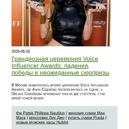
2026-06-26
Грандиозная церемония Voice
Influencer Awards: падения,
победы и неожиданные сюрпризы
В Москве развернулась вторая церемония Voice Influencer
Awards, где Анна Седокова поскользнулась на сцене, а
Оксана Самойлова мгновенно унесла две статуэтки, став
яркой точкой вечера.
the Patek Philippe Nautilus
|
женские сумки Max
Mara
|
кроссовки Лиу Джо
|
купить сумки Prada
|
новые мужские часы Hublot