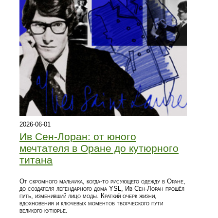
2026-06-01
Ив Сен-Лоран: от юного
мечтателя в Оране до кутюрного
титана
От скромного мальчика, когда‑то рисующего одежду в Оране,
до создателя легендарного дома YSL, Ив Сен-Лоран прошёл
путь, изменивший лицо моды. Краткий очерк жизни,
вдохновения и ключевых моментов творческого пути
великого кутюрье.