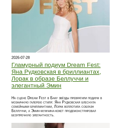
2026-07-28
Гламурный подиум Dream Fest:
Яна Рудковская в бриллиантах,
Лорак в образе Беллуччи и
элегантный Эмин
На сцене Dream Fest в Баку звёзды превратили подиум в
мозаичную галерею стиля: Яна Рудковская блеснула
семейными бриллиантами, Лорак воплотила соблазн
Беллуччи, а Эмин‑мужчина‑кокет продемонстрировал
безупречную элегантность.