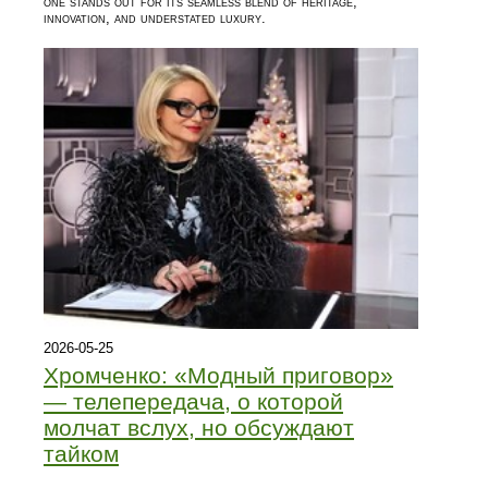
one stands out for its seamless blend of heritage,
innovation, and understated luxury.
2026-05-25
Хромченко: «Модный приговор»
— телепередача, о которой
молчат вслух, но обсуждают
тайком