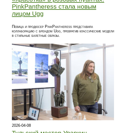
PinkPantheress стала новым
лицом Ugg
Певица и продюсер PinkPantheress представила
коллаборацию с брендом Ugg, превратив классические модели
в стильные балетные образы.
2026-04-08
Тульский мастер Уваркин