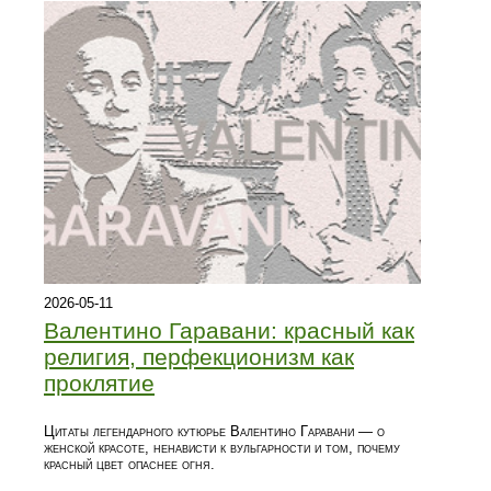
2026-05-11
Валентино Гаравани: красный как
религия, перфекционизм как
проклятие
Цитаты легендарного кутюрье Валентино Гаравани — о
женской красоте, ненависти к вульгарности и том, почему
красный цвет опаснее огня.