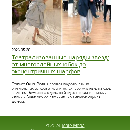
2026-05-30
Театрализованные наряды звёзд:
от многослойных юбок до
эксцентричных шарфов
Стилист Ольга Родина собрала подборку самых
оригинальных образов знаменитостей: собчак в юбке‑пирожке
с бантом, Брухунова в домашней одежде с удивительными
узлами и Бондарчук со странным, но запоминающимся
шарфом.
© 2024
Male Moda