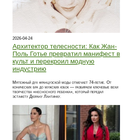
2026-04-24
Архитектор телесности: Как Жан-
Поль Готье превратил манифест в
культ и перекроил модную
индустрию
Мятежный дух французской моды отмечает 74-летие. От
конических бра до мужских юбок — разбираем ключевые вехи
творчества «несносного ребенка», который передал
эстафету Дюрану Лантинку.