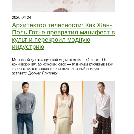
2026-04-24
Архитектор телесности: Как Жан-
Поль Готье превратил манифест в
культ и перекроил модную
индустрию
Мятежный дух французской моды отмечает 74-летие. От
конических бра до мужских юбок — разбираем ключевые вехи
творчества «несносного ребенка», который передал
эстафету Дюрану Лантинку.