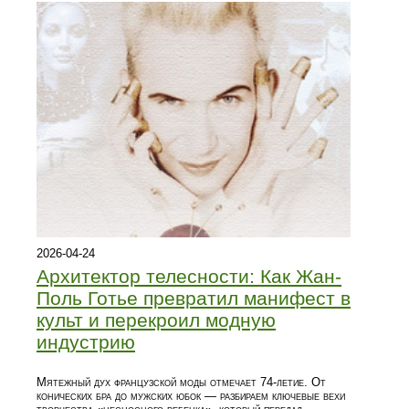
2026-04-24
Архитектор телесности: Как Жан-
Поль Готье превратил манифест в
культ и перекроил модную
индустрию
Мятежный дух французской моды отмечает 74-летие. От
конических бра до мужских юбок — разбираем ключевые вехи