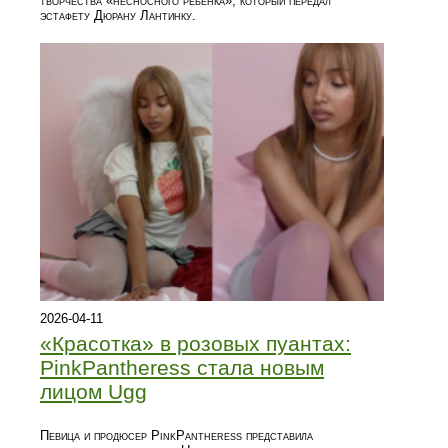
творчества «несносного ребенка», который передал
эстафету Дюрану Лантинку.
2026-04-11
«Красотка» в розовых пуантах:
PinkPantheress стала новым
лицом Ugg
Певица и продюсер PinkPantheress представила