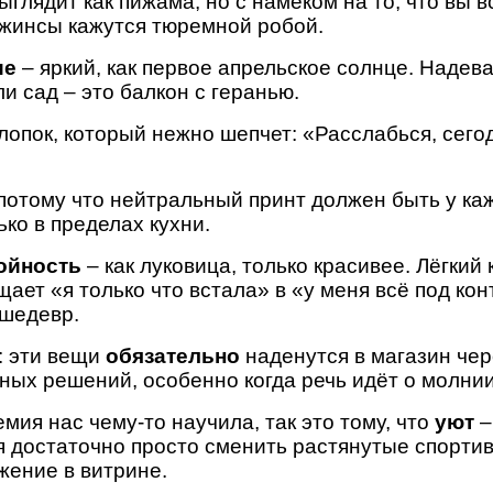
ыглядит как пижама, но с намёком на то, что вы в
 джинсы кажутся тюремной робой.
ие
– яркий, как первое апрельское солнце. Надева
ли сад – это балкон с геранью.
лопок, который нежно шепчет: «Расслабься, сего
потому что нейтральный принт должен быть у ка
ко в пределах кухни.
ойность
– как луковица, только красивее. Лёгкий
ает «я только что встала» в «у меня всё под ко
 шедевр.
: эти вещи
обязательно
наденутся в магазин чер
ных решений, особенно когда речь идёт о молни
емия нас чему-то научила, так это тому, что
уют
–
я достаточно просто сменить растянутые спортивк
жение в витрине.