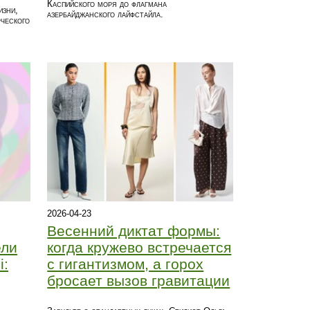
Каспийского моря до флагмана
изни,
азербайджанского лайфстайла.
ческого
2026-04-23
Весенний диктат формы:
ели
когда кружево встречается
i:
с гигантизмом, а горох
бросает вызов гравитации