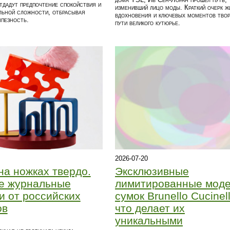
тдадут предпочтение спокойствия и
изменивший лицо моды. Краткий очерк ж
льной сложности, отбрасывая
вдохновения и ключевых моментов твор
пезность.
пути великого кутюрье.
2026-07-20
Эксклюзивные
на ножках твердо.
лимитированные мод
е журнальные
сумок Brunello Cucinell
и от российских
что делает их
ов
уникальными