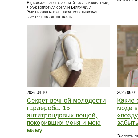
Рудковская блеснула семейными бриллиантами,
Лорак воплотила соблазн Беллуччи, а
Эмин‑мужчина‑кокет продемонстрировал
безупречную элегантность.
2026-04-10
2026-06-01
Секрет вечной молодости
Какие 
гардероба: 15
моде в
антитрендовых вещей,
«возду
покоривших меня и мою
забыт
маму
Эксперты пр