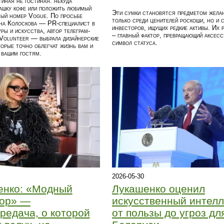
тиная не гостиная: некуда
ашку кофе или положить любимый
Эти сумки становятся предметом жела
ный номер Vogue. По просьбе
только среди ценителей роскоши, но и 
а Колоскова — PR-специалист в
инвесторов, ищущих редкие активы. Их 
уры и искусства, автор телеграм-
– главный фактор, превращающий аксесс
Volunteer — выбрала дизайнерские
символ статуса.
торые точно облегчат жизнь вам и
 вашим гостям.
2026-05-30
енко: «Модный
Лукашенко оценил
вор» —
искусственный интелл
редача, о которой
от пользы до угроз дл