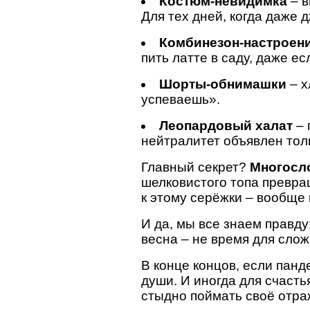
Костюм-невидимка
– в
Для тех дней, когда даже
Комбинезон-настроен
пить латте в саду, даже ес
Шорты-обнимашки
– х
успеваешь».
Леопардовый халат
– 
нейтралитет объявлен толь
Главный секрет?
Многосл
шелковистого топа превращ
к этому серёжки – вообще
И да, мы все знаем правду
весна – не время для слож
В конце концов, если панд
души. И иногда для счасть
стыдно поймать своё отра