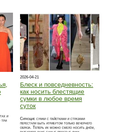
2026-04-21
ья,
Блеск и повседневность:
о
как носить блестящие
сумки в любое время
суток
тах и
Сияющие сумки с пайетками и стразами
 три
перестали быть атрибутом только вечернего
образа. Теперь их можно смело носить днём,
разбавляя даже самые простые луки.