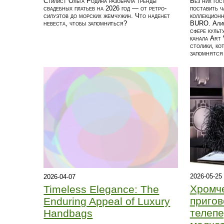
Стилист Ольга Родина разобрала тренды
Без них гос
свадебных платьев на 2026 год — от ретро-
поставить ч
силуэтов до морских жемчужин. Что наденет
коллекцион
невеста, чтобы запомниться?
BURO. Алин
сфере культ
канала Art 
столики, ко
запомнятся
2026-05-25
2026-04-07
Хромч
Timeless Elegance: The
приго
Enduring Appeal of Luxury
телепе
Handbags