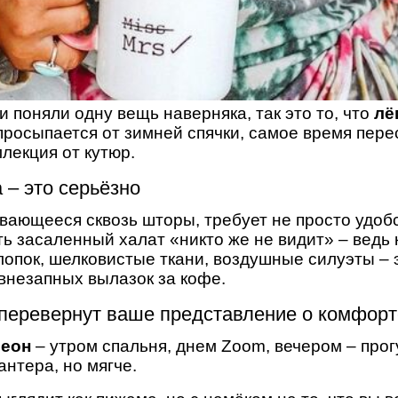
и поняли одну вещь наверняка, так это то, что
лё
 просыпается от зимней спячки, самое время пер
ллекция от кутюр.
– это серьёзно
вающееся сквозь шторы, требует не просто удоб
ь засаленный халат «никто же не видит» – ведь 
опок, шелковистые ткани, воздушные силуэты – э
 внезапных вылазок за кофе.
 перевернут ваше представление о комфорт
леон
– утром спальня, днем Zoom, вечером – прог
антера, но мягче.