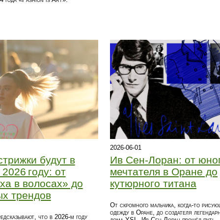
2026-06-01
стрижки будут в
Ив Сен-Лоран: от юно
 2026 году: от
мечтателя в Оране до
ха в волосах» до
кутюрного титана
ых трендов
От скромного мальчика, когда‑то рисую
одежду в Оране, до создателя легендар
едсказывают, что в 2026‑м году
дома YSL, Ив Сен-Лоран прошёл путь,