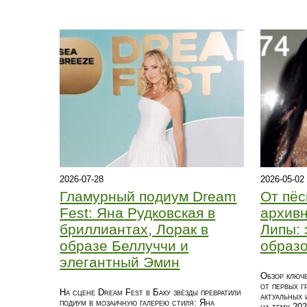
2026-07-28
2026-05-02
Гламурный подиум Dream
От пёс
Fest: Яна Рудковская в
архивн
бриллиантах, Лорак в
Липы: 
образе Беллуччи и
образо
элегантный Эмин
Обзор ключе
от первых г
На сцене Dream Fest в Баку звёзды превратили
актуальных 
подиум в мозаичную галерею стиля: Яна
на тему 202