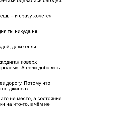
сё-таки одевались сегодня.
ешь – и сразу хочется
дня ты никуда не
ждой, даже если
 кардиган поверх
нтролем». А если добавить
ез дорогу. Потому что
и на джинсах.
 это не место, а состояние
и на что-то, в чём не