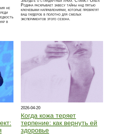
Забудьте о стандартных луках. Стилист Ольга
Родина раскрывает завесу тайны над пятью
ния не
ключевыми направлениями, которые превратят
среди
ваш гардероб в полотно для смелых
редкость
экспериментов этого сезона.
уар в
2026-04-20
Когда кожа теряет
ект:
терпение: как вернуть ей
я
здоровье