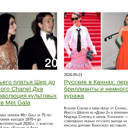
2026-05-21
ьего платья Шер до
Русские в Каннах: пер
ого Chanel Дуа
бриллианты и немног
эволюция культовых
куража
в Met Gala
Ксения Собчак в юбке-перье от Chanel,
Инесса Шевчук из «Дома 2» в бриллиан
вых образов Met Gala за 75 лет:
Надежда Стрелец в образе Yudashkin —
ромких выходов 1970-х до
совершенно разных русского выхода на
интерпретаций 2020-х, с фокусом
красную дорожку Каннского фестиваля.
4 года «Fashion is Art».