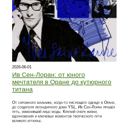
2026-06-01
Ив Сен-Лоран: от юного
мечтателя в Оране до кутюрного
титана
От скромного мальчика, когда‑то рисующего одежду в Оране,
до создателя легендарного дома YSL, Ив Сен-Лоран прошёл
путь, изменивший лицо моды. Краткий очерк жизни,
вдохновения и ключевых моментов творческого пути
великого кутюрье.