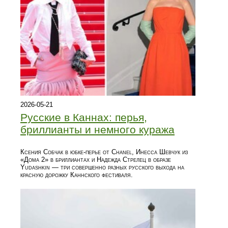
2026-05-21
Русские в Каннах: перья,
бриллианты и немного куража
Ксения Собчак в юбке-перье от Chanel, Инесса Шевчук из
«Дома 2» в бриллиантах и Надежда Стрелец в образе
Yudashkin — три совершенно разных русского выхода на
красную дорожку Каннского фестиваля.