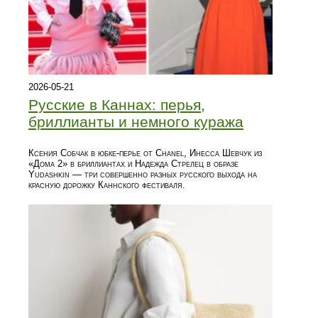
2026-05-21
Русские в Каннах: перья,
бриллианты и немного куража
Ксения Собчак в юбке-перье от Chanel, Инесса Шевчук из
«Дома 2» в бриллиантах и Надежда Стрелец в образе
Yudashkin — три совершенно разных русского выхода на
красную дорожку Каннского фестиваля.