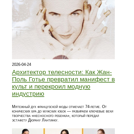
2026-04-24
Архитектор телесности: Как Жан-
Поль Готье превратил манифест в
культ и перекроил модную
индустрию
Мятежный дух французской моды отмечает 74-летие. От
конических бра до мужских юбок — разбираем ключевые вехи
творчества «несносного ребенка», который передал
эстафету Дюрану Лантинку.