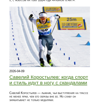
х, с фокусом на тему 2024 года «Fashion is Art».
2026-04-09
Савелий Коростылев: когда спорт
и стиль идут в ногу с скандалами
Савелий Коростылев — лыжник, чьи выступления на трассе
не менее ярки, чем его образы вне ее. Но славу он
зарабатывает не только медалями.