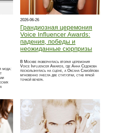
2026-06-26
Грандиозная церемония
Voice Influencer Awards:
падения, победы и
неожиданные сюрпризы
В Москве развернулась вторая церемония
Voice Influencer Awards, где Анна Седокова
я мода:
поскользнулась на сцене, а Оксана Самойлова
т
мгновенно унесла две статуэтки, став яркой
лии
точкой вечера.
еских
а