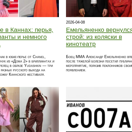
2026-04-08
е в Каннах: перья,
Емельяненко вернулся
анты и немного
строй: из коляски в
а
кинотеатр
ак в юбке-перье от Chanel,
Боец ММА Александр Емельяненко вп
ук из «Дома 2» в бриллиантах и
после тяжелой болезни посетил публич
елец в образе Yudashkin — три
мероприятие, поразив поклонников свои
разных русского выхода на
появлением.
ожку Каннского фестиваля.