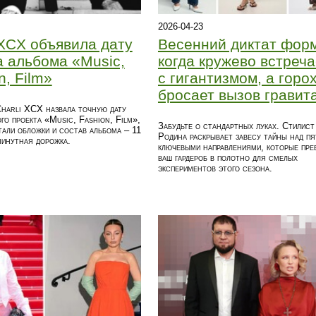
2026-04-23
 XCX объявила дату
Весенний диктат фор
 альбома «Music,
когда кружево встреча
n, Film»
с гигантизмом, а горо
бросает вызов гравит
harli XCX назвала точную дату
го проекта «Music, Fashion, Film»,
Забудьте о стандартных луках. Стилист
тали обложки и состав альбома – 11
Родина раскрывает завесу тайны над п
минутная дорожка.
ключевыми направлениями, которые пре
ваш гардероб в полотно для смелых
экспериментов этого сезона.