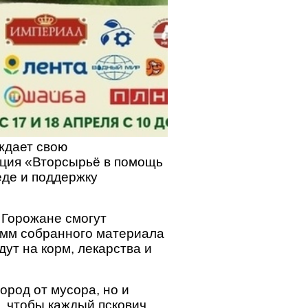
ждает свою
акция «Вторсырьё в помощь
де и поддержку
. Горожане смогут
рамм собранного материала
ут на корм, лекарства и
ород от мусора, но и
, чтобы каждый пскович