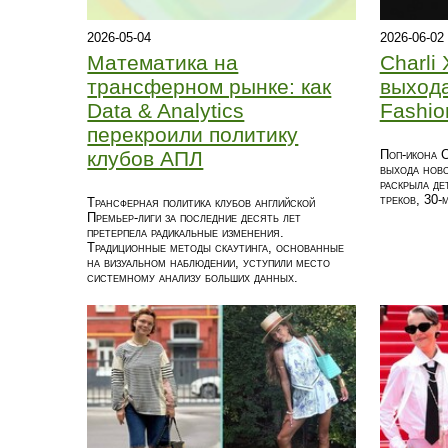
2026-05-04
2026-06-02
Математика на
Charli
трансферном рынке: как
выхода
Data & Analytics
Fashio
перекроили политику
клубов АПЛ
Поп-икона C
выхода ново
раскрыла де
треков, 30‑
Трансферная политика клубов английской
Премьер-лиги за последние десять лет
претерпела радикальные изменения.
Традиционные методы скаутинга, основанные
на визуальном наблюдении, уступили место
системному анализу больших данных.