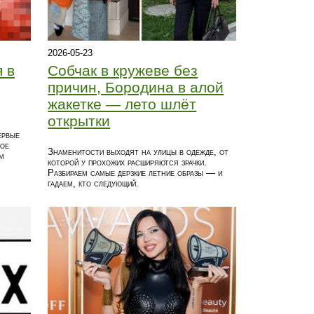
2026-05-23
 в
Собчак в кружеве без
причин, Бородина в алой
жакетке — лето шлёт
открытки
ервые
ное
Знаменитости выходят на улицы в одежде, от
м
которой у прохожих расширяются зрачки.
Разбираем самые дерзкие летние образы — и
гадаем, кто следующий.