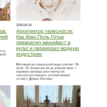
2026-04-24
ов:
Архитектор телесности:
лей
Как Жан-Поль Готье
превратил манифест в
культ и перекроил модную
я на
индустрию
воей
Мятежный дух французской моды отмечает 74-
летие. От конических бра до мужских юбок —
разбираем ключевые вехи творчества
«несносного ребенка», который передал
эстафету Дюрану Лантинку.