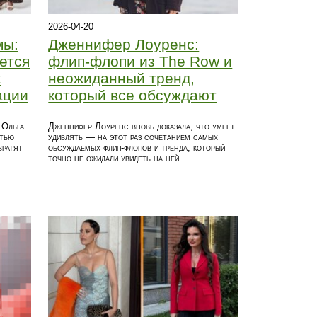
2026-04-20
мы:
Дженнифер Лоуренс:
ется
флип-флопи из The Row и
х
неожиданный тренд,
ации
который все обсуждают
 Ольга
Дженнифер Лоуренс вновь доказала, что умеет
ятью
удивлять — на этот раз сочетанием самых
вратят
обсуждаемых флип-флопов и тренда, который
точно не ожидали увидеть на ней.