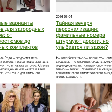
2026-05-04
ные варианты
Тайная вечеря
в для загородных
персонализации:
в: от
фамильные номера
костюмов до
штурмуют дороги, но
ных комплектов
улыбается ли закон?
га Родина предлагает пять
На российских трассах вспыхнула нова
х образов, позволяющих выглядеть
владельцы транспортных средств жажду
фортно в поездке за город. Смелые
индивидуальности, размещая свои фами
неожиданная игра фактур и яркие
прямо на знаках. Разбираемся в юридич
ё, что нужно для стильного
тонкостях этого стилистического выпад
против безликости.