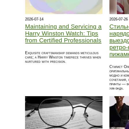
2026-07-14
2026-07-26
Maintaining and Servicing a
Стиль
Harry Winston Watch: Tips
нарядо
from Certified Professionals
выездо
ретро‑
Exquisite craftsmanship demands meticulous
пижам
care; a Harry Winston timepiece thrives when
nurtured with precision.
Стилист Оль
оригинальны
модно и ком
сочетания, 
принты — вс
уик‑энда.