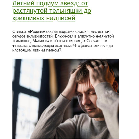
Летний подиум звезд: от
растянутой тельняшки до
крикливых надписей
Стилист «Родина» собрал подборку самых ярких летних
образов знаменитостей: Брухунова в элегантно натянутой
тельняшке, Маликова в лёгком костюме, а Собчак — в
футболке с вызывающим лозунгом. Что делает эти наряды
настоящим летним гимном?