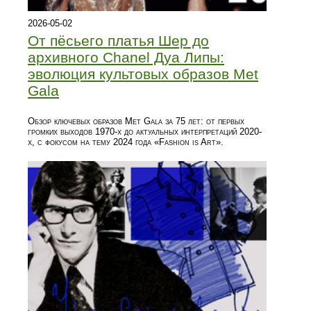
2026-05-02
От пёсьего платья Шер до
архивного Chanel Дуа Липы:
эволюция культовых образов Met
Gala
Обзор ключевых образов Met Gala за 75 лет: от первых
громких выходов 1970-х до актуальных интерпретаций 2020-
х, с фокусом на тему 2024 года «Fashion is Art».