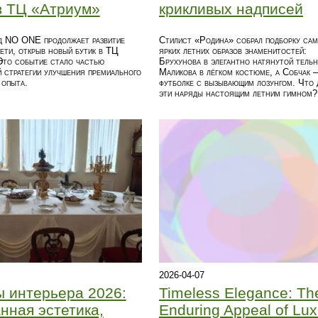
в ТЦ «Атриум»
крикливых надписей
д NO ONE продолжает развитие
Стилист «Родина» собрал подборку са
ети, открыв новый бутик в ТЦ
ярких летних образов знаменитостей:
Это событие стало частью
Брухунова в элегантно натянутой тельн
 стратегии улучшения премиального
Маликова в лёгком костюме, а Собчак 
 опыта.
футболке с вызывающим лозунгом. Что 
эти наряды настоящим летним гимном?
2026-04-07
 интерьера 2026:
Timeless Elegance: Th
нная эстетика,
Enduring Appeal of Lux