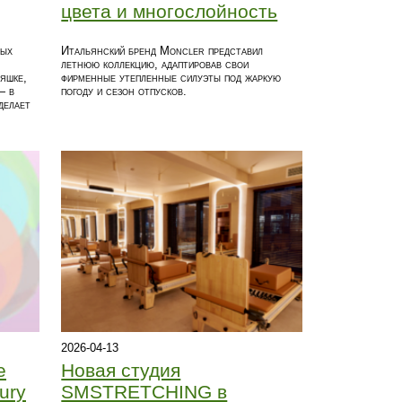
цвета и многослойность
мых
Итальянский бренд Moncler представил
летнюю коллекцию, адаптировав свои
яшке,
фирменные утепленные силуэты под жаркую
— в
погоду и сезон отпусков.
делает
2026-04-13
Новая студия
e
SMSTRETCHING в
ury