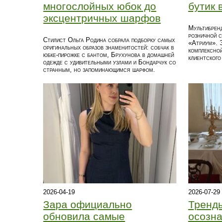
многослойных юбок до
бутик 
эксцентричных шарфов
Мультибрен
розничной с
Стилист Ольга Родина собрала подборку самых
«Атриум». 
оригинальных образов знаменитостей: собчак в
комплексной
юбке‑пирожке с бантом, Брухунова в домашней
клиентского
одежде с удивительными узлами и Бондарчук со
странным, но запоминающимся шарфом.
2026-04-19
2026-07-29
Зара официально
Тренды
обновила самые
осозна