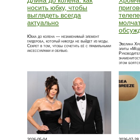
Длина до колена: как
Хромч
носить юбку, чтобы
приго
выглядеть всегда
телепе
актуально
молчат
обсуж
Юбка до колена — незаменимый элемент
гардероба, который никогда не выйдет из моды.
Эвелина Хро
Секрет в том, чтобы сочетать её с правильными
элиты «Мод
аксессуарами и обувью.
Руководител
знаменитост
этом боятс
2026-05-04
2026-07-28