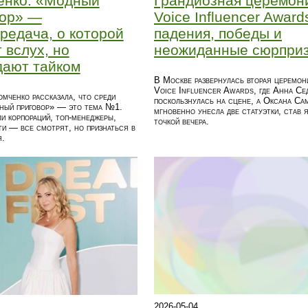
енко: «Модный
Грандиозная церемон
вор» —
Voice Influencer Award
редача, о которой
падения, победы и
 вслух, но
неожиданные сюрпри
дают тайком
В Москве развернулась вторая церемон
Voice Influencer Awards, где Анна Се
мченко рассказала, что среди
поскользнулась на сцене, а Оксана Са
ный приговор» — это тема №1.
мгновенно унесла две статуэтки, став 
и корпораций, топ-менеджеры,
точкой вечера.
и — все смотрят, но признаться в
я.
2026-05-04