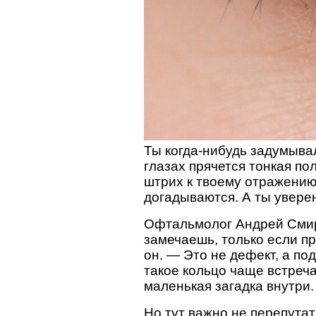
Ты когда-нибудь задумыва
глазах прячется тонкая по
штрих к твоему отражению
догадываются. А ты уверен
Офтальмолог Андрей Смирн
замечаешь, только если пр
он. — Это не дефект, а по
такое кольцо чаще встреча
маленькая загадка внутри.
Но тут важно не перепутат