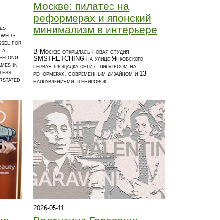
Москве: пилатес на
реформерах и японский
минимализм в интерьере
ies
 well-
ssel for
, a
В Москве открылась новая студия
ifelong
SMSTRETCHING на улице Янковского —
mes in
первая площадка сети с пилатесом на
mless
реформерах, современным дизайном и 13
erstated
направлениями тренировок.
2026-05-11