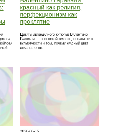
ия
Валентино Гаравани:
s:
красный как религия,
перфекционизм как
зы
проклятие
ия
Цитаты легендарного кутюрье Валентино
докова
Гаравани — о женской красоте, ненависти к
мойлова
вульгарности и том, почему красный цвет
яркой
опаснее огня.
2026-06-15