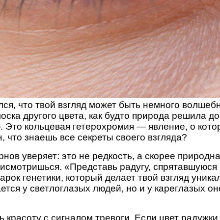
лся, что твой взгляд может быть немного волшеб
лоска другого цвета, как будто природа решила 
. Это кольцевая гетерохромия — явление, о кото
, что знаешь все секреты своего взгляда?
ов уверяет: это не редкость, а скорее природна
исмотришься. «Представь радугу, спрятавшуюся в
дарок генетики, который делает твой взгляд уник
ется у светлоглазых людей, но и у кареглазых он
ь красоту с сигналом тревоги. Если цвет радужки