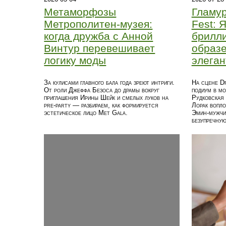
Метаморфозы
Гламу
Метрополитен-музея:
Fest: 
когда дружба с Анной
брилли
Винтур перевешивает
образе
логику моды
элега
За кулисами главного бала года зреют интриги.
На сцене Dr
От роли Джеффа Безоса до драмы вокруг
подиум в мо
приглашения Ирины Шейк и смелых луков на
Рудковская 
pre-party — разбираем, как формируется
Лорак вопло
эстетическое лицо Met Gala.
Эмин‑мужчи
безупречную