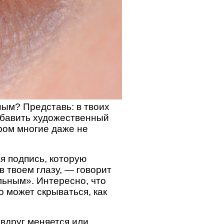
ным? Представь: в твоих
добавить художественный
ром многие даже не
я подпись, которую
 твоем глазу, — говорит
альным». Интересно, что
о может скрываться, как
 вдруг меняется или