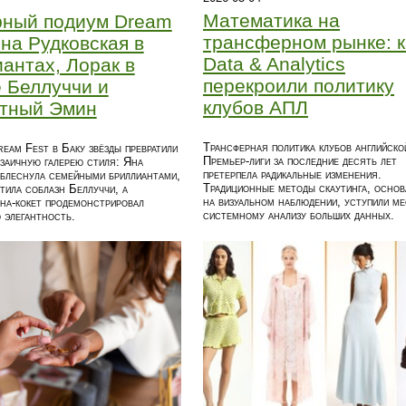
Математика на
рный подиум Dream
трансферном рынке: к
Яна Рудковская в
Data & Analytics
антах, Лорак в
перекроили политику
 Беллуччи и
клубов АПЛ
нтный Эмин
Трансферная политика клубов английско
eam Fest в Баку звёзды превратили
Премьер-лиги за последние десять лет
заичную галерею стиля: Яна
претерпела радикальные изменения.
блеснула семейными бриллиантами,
Традиционные методы скаутинга, осно
тила соблазн Беллуччи, а
на визуальном наблюдении, уступили м
на‑кокет продемонстрировал
системному анализу больших данных.
 элегантность.