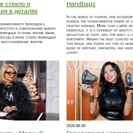
е стекло и
Handbags
ия в деталях
In the world of fashion, few accessor
possess the transformative power of a
ознаменовался переходом к
crafted handbag. More than a mere ve
простоте и сознательному выбору
essentials, it is a statement of identity
природные оттенки, мягкие линии,
reflection of taste, and, for many, a l
посуда и яркое стекло превращают
investment. Among the most coveted na
 восстановления энергии.
this realm, one stands out for its sea
blend of heritage, innovation, and und
luxury.
2026-06-26