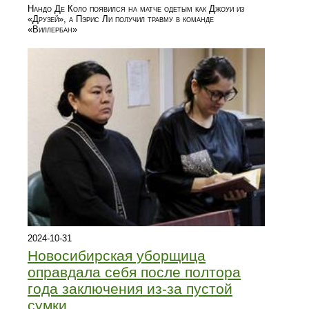
Нандо Де Коло появился на матче одетым как Джоуи из
«Друзей», а Пэрис Ли получил травму в команде
«Виллербан»
2024-10-31
Новосибирская уборщица
оправдала себя после полтора
года заключения из-за пустой
сумки