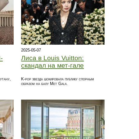
2025-05-07
-
Лиса в Louis Vuitton:
скандал на мет-гале
утану,
K-pop звезда шокировала публику спорным
образом на балу Met Gala.