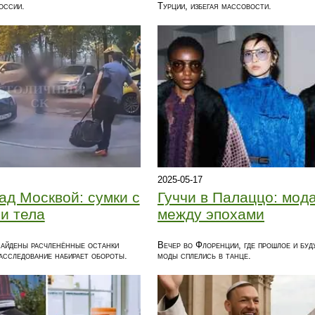
оссии.
Турции, избегая массовости.
2025-05-17
ад Москвой: сумки с
Гуччи в Палаццо: мод
и тела
между эпохами
найдены расчленённые останки
Вечер во Флоренции, где прошлое и буд
асследование набирает обороты.
моды сплелись в танце.